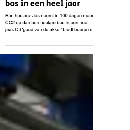
CO₂ op dan één hectare
bos in een heel jaar
Eén hectare vlas neemt in 100 dagen meer
CO2 op dan een hectare bos in een heel
jaar. Dit 'goud van de akker' biedt boeren een
nieuw verdienmodel en de bouw een
technisch superieur product. Dankzij
natuurlijke verkoling vormt vlas een
hitteschild, ideaal voor branddeuren. In de
serie 'Op weg naar de biobased bouw
revolutie' bezoekt Reinier van den Berg Faay
Vianen. Monique de Vos-Faay en Mark Faay
tonen daar hoe vlasstengels veranderen in
oersterke wanden.