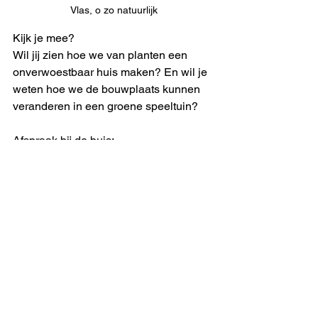
Vlas, o zo natuurlijk
Kijk je mee?
Wil jij zien hoe we van planten een 
onverwoestbaar huis maken? En wil je 
weten hoe we de bouwplaats kunnen 
veranderen in een groene speeltuin?
Afspraak bij de buis:
Wat: Klokhuis-aflevering "Bouwen 
met Planten"
Wanneer: Vandaag 26 februari 
2026
Tijd: 18:45 – 19:00 uur
Zender: NPO 3
Laat ze maar praten, wij gaan bouwen 
met planten!