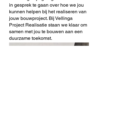
in gesprek te gaan over hoe we jou
kunnen helpen bij het realiseren van
jouw bouwproject. Bij Vellinga
Project Realisatie staan we klaar om
samen met jou te bouwen aan een
duurzame toekomst.
https://vellinga-pr.nl/
|
079-
2033118
|
info@vellinga-pr.nl
Deel dit artikel: