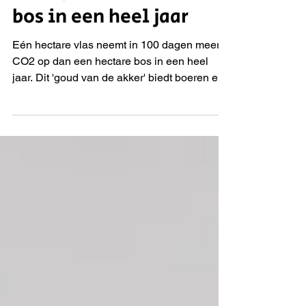
CO₂ op dan één hectare
bos in een heel jaar
Eén hectare vlas neemt in 100 dagen meer
CO2 op dan een hectare bos in een heel
jaar. Dit 'goud van de akker' biedt boeren een
nieuw verdienmodel en de bouw een
technisch superieur product. Dankzij
natuurlijke verkoling vormt vlas een
hitteschild, ideaal voor branddeuren. In de
serie 'Op weg naar de biobased bouw
revolutie' bezoekt Reinier van den Berg Faay
Vianen. Monique de Vos-Faay en Mark Faay
tonen daar hoe vlasstengels veranderen in
oersterke wanden.