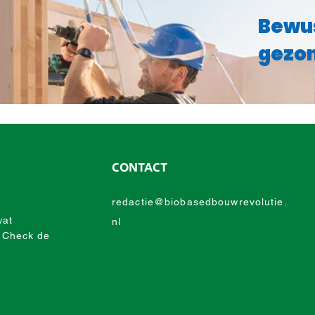
Bewu
gezon
CONTACT
redactie@biobasedbouwrevolutie.
wat
nl
 Check de