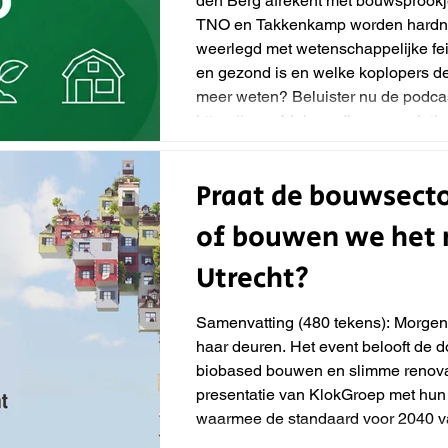
den Berg afrekent met bouwsprook
TNO en Takkenkamp worden hardnekk
weerlegd met wetenschappelijke fei
en gezond is en welke koplopers de t
meer weten? Beluister nu de podca
https://www.biobasedbouwrevolutie.
Praat de bouwsecto
of bouwen we het 
Utrecht?
Samenvatting (480 tekens): Morge
haar deuren. Het event belooft de 
biobased bouwen en slimme renova
presentatie van KlokGroep met hun 
waarmee de standaard voor 2040 va