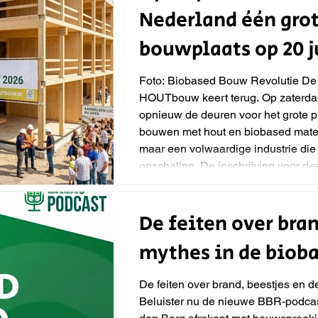
Nederland één gro
bouwplaats op 20 j
Foto: Biobased Bouw Revolutie De
HOUTbouw keert terug. Op zaterdag
opnieuw de deuren voor het grote pu
bouwen met hout en biobased mater
maar een volwaardige industrie die 
opschaling. De inschrijving voor d
vandaag officieel geopend. Houtbo
focus vorig jaar lag op de eerste lan
De feiten over bran
mythes in de biob
De feiten over brand, beestjes en 
Beluister nu de nieuwe BBR-podcas