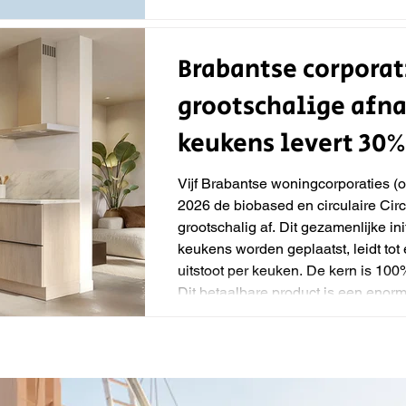
Brabantse corporat
grootschalige afn
keukens levert 30%
Vijf Brabantse woningcorporaties (
2026 de biobased en circulaire Cir
grootschalig af. Dit gezamenlijke init
keukens worden geplaatst, leidt to
uitstoot per keuken. De kern is 10
Dit betaalbare product is een enor
hun duurzaamheidsdoelen te realise
Nederland.