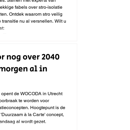
jes. Samen met experts van
ige fabels over stro-isolatie
ten. Ontdek waarom stro veilig
ransitie nu al versnellen. Wilt u
st:
nl/
r nog over 2040
morgen al in
n opent de WOCODA in Utrecht
doorbraak te worden voor
tieconcepten. Hoogtepunt is de
'Duurzaam à la Carte' concept,
ndaag al wordt gezet.