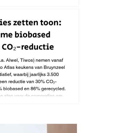
ies zetten toon:
ame biobased
 CO₂-reductie
o.a. Alwel, Tiwos) nemen vanaf
co Atlas keukens van Bruynzeel
iatief, waarbij jaarlijks 3.500
t een reductie van 30% CO₂-
0% biobased en 86% gerecycled.
me stap voor de corporaties om
ren en is een primeur voor