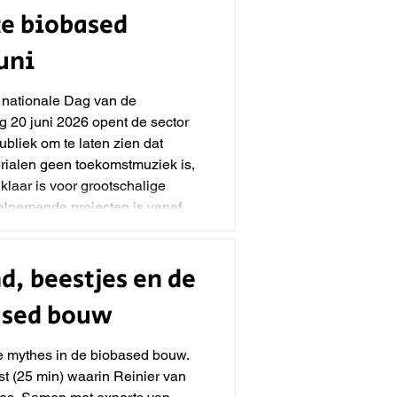
te biobased
uni
 nationale Dag van de
 20 juni 2026 opent de sector
bliek om te laten zien dat
ialen geen toekomstmuziek is,
klaar is voor grootschalige
eelnemende projecten is vanaf
uw in de volle breedte Waar de
delijke ke
d, beestjes en de
ased bouw
de mythes in de biobased bouw.
t (25 min) waarin Reinier van