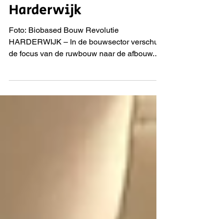
biobased keukens in
Harderwijk
Foto: Biobased Bouw Revolutie
HARDERWIJK – In de bouwsector verschuift
de focus van de ruwbouw naar de afbouw.
Waar biobased materialen zoals hout en vlas
al langer hun weg vinden naar muren en
daken, is nu ook het interieur aan de beurt.
Bouwbedrijf Van Wijnen en woningcorporatie
Omnia Wonen zetten een nieuwe standaard
in het project Kade 10: hier worden alle 104
woningen uitgerust met een keuken die niet
alleen duurzaam is, maar ook actief bijdraagt
aan de opslag van koolst