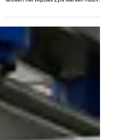
microplasticvrije verf
De Biobased Bouw Revolutie bereikt de
afwerking. Koninklijke Van Wijhe Verf
lanceert met Wijzotex Zyra Mat een muurverf
die voor 85% biobased en 100%
microplasticvrij is. In de serie 'Op weg naar
de biobased bouw revolutie' onderzoekt
Reinier van den Berg met Ron Hulst de
complexe chemie achter dit product. Van lab
tot praktijk: de transitie van land tot pand is
nu technisch volwassen. Houd de BBR en
LinkedIn in de gaten voor deze aflevering!